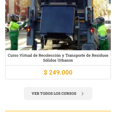
n y Transporte de Residuos
Curso Virtual de Carpintería Me
Urbanos
$ 279.0
.000
VER TODOS LOS CURSOS