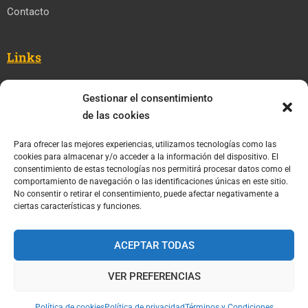
Contacto
Links
Cursos
Gestionar el consentimiento
Blog
de las cookies
Cursos para Empresas
Para ofrecer las mejores experiencias, utilizamos tecnologías como las
cookies para almacenar y/o acceder a la información del dispositivo. El
consentimiento de estas tecnologías nos permitirá procesar datos como el
Legal
comportamiento de navegación o las identificaciones únicas en este sitio.
No consentir o retirar el consentimiento, puede afectar negativamente a
Términos y Condiciones
ciertas características y funciones.
Política de Privacidad
ACEPTAR TODAS
Política de cookies
VER PREFERENCIAS
Política de cookies
Política de privacidad
Términos y Condiciones