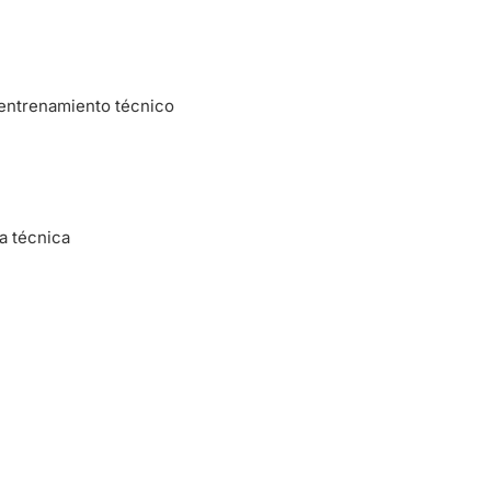
l entrenamiento técnico
a técnica