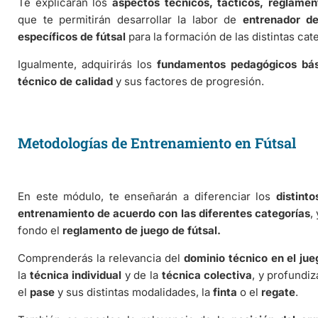
Te explicarán los
aspectos técnicos, tácticos, reglamen
que te permitirán desarrollar la labor de
entrenador de
específicos de fútsal
para la formación de las distintas cat
Igualmente, adquirirás los
fundamentos pedagógicos bás
técnico de calidad
y sus factores de progresión.
Metodologías de Entrenamiento en Fútsal
En este módulo, te enseñarán a diferenciar los
distint
entrenamiento de acuerdo con las diferentes categorías
,
fondo el
reglamento de juego de fútsal.
Comprenderás la relevancia del
dominio técnico en el jue
la
técnica individual
y de la
técnica colectiva
, y profundi
el
pase
y sus distintas modalidades, la
finta
o el
regate
.