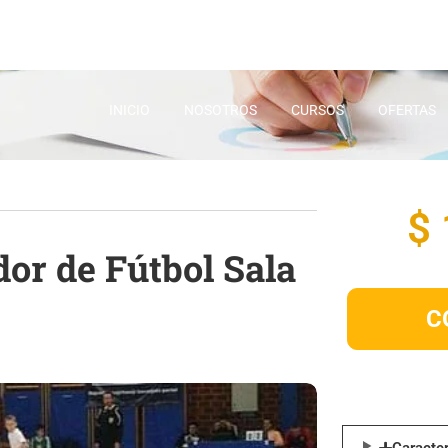
INICIO
NOSOTROS
CURSOS
OFERTAS
$
dor de Fútbol Sala
C