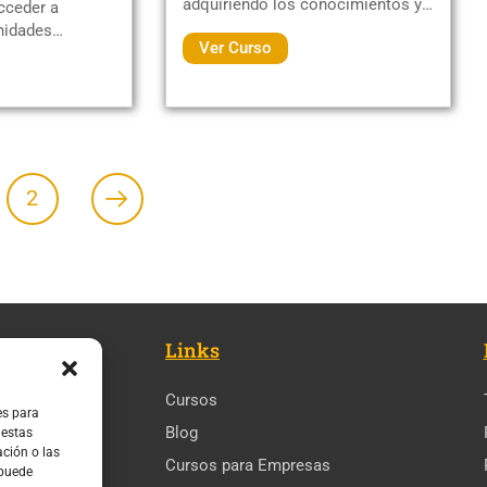
adquiriendo los conocimientos y
cceder a
habilidades necesarias para
nidades
Ver Curso
actuar...
sas...
2
Links
Cursos
es para
Blog
 estas
ción o las
Cursos para Empresas
 puede