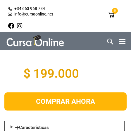
+34 663 968 784
0
info@cursaonline.net
$ 199.000
COMPRAR AHORA
Características