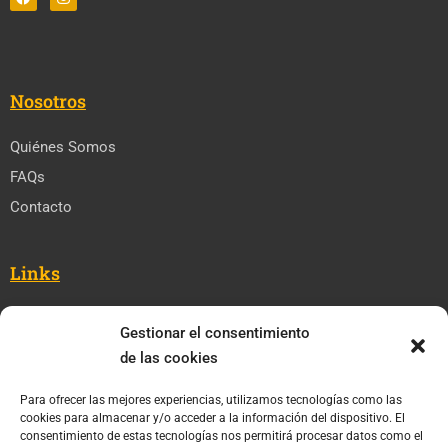
Nosotros
Quiénes Somos
FAQs
Contacto
Links
Cursos
Gestionar el consentimiento
Blog
de las cookies
Cursos para Empresas
Para ofrecer las mejores experiencias, utilizamos tecnologías como las
cookies para almacenar y/o acceder a la información del dispositivo. El
consentimiento de estas tecnologías nos permitirá procesar datos como el
Legal