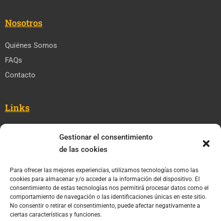
Nosotros
Quiénes Somos
FAQs
Contacto
Links
Cursos
Gestionar el consentimiento
Blog
de las cookies
Cursos para Empresas
Para ofrecer las mejores experiencias, utilizamos tecnologías como las
cookies para almacenar y/o acceder a la información del dispositivo. El
consentimiento de estas tecnologías nos permitirá procesar datos como el
Legal
comportamiento de navegación o las identificaciones únicas en este sitio.
No consentir o retirar el consentimiento, puede afectar negativamente a
Términos y Condiciones
ciertas características y funciones.