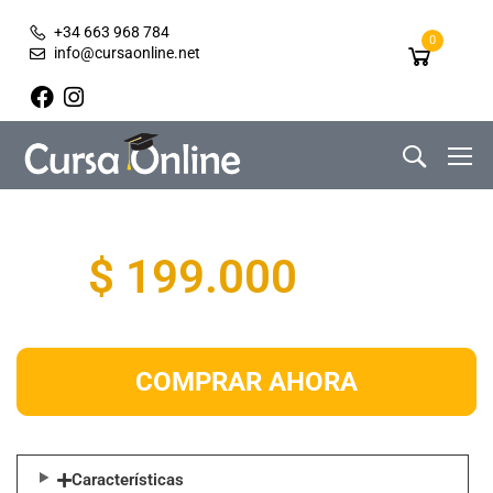
+34 663 968 784
0
info@cursaonline.net
$ 199.000
COMPRAR AHORA
Características