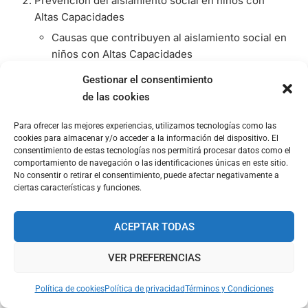
Prevención del aislamiento social en niños con
Altas Capacidades
Causas que contribuyen al aislamiento social en
niños con Altas Capacidades
Diferencias de intereses y madurez
Gestionar el consentimiento
Alta sensibilidad emocional
de las cookies
Estigmatización de la diferencia
Para ofrecer las mejores experiencias, utilizamos tecnologías como las
Estrategias para prevenir el aislamiento social en
cookies para almacenar y/o acceder a la información del dispositivo. El
consentimiento de estas tecnologías nos permitirá procesar datos como el
niños con Altas Capacidades
comportamiento de navegación o las identificaciones únicas en este sitio.
Fomentar entornos inclusivos en la escuela
No consentir o retirar el consentimiento, puede afectar negativamente a
ciertas características y funciones.
Desarrollo de habilidades sociales
Participación en comunidades de interés
ACEPTAR TODAS
Promoción de la empatía y el respeto mutuo
Apoyo emocional individualizado
VER PREFERENCIAS
El perfeccionismo en niños con Altas Capacidades
Política de cookies
Política de privacidad
Términos y Condiciones
Causas que contribuyen al perfeccionismo en